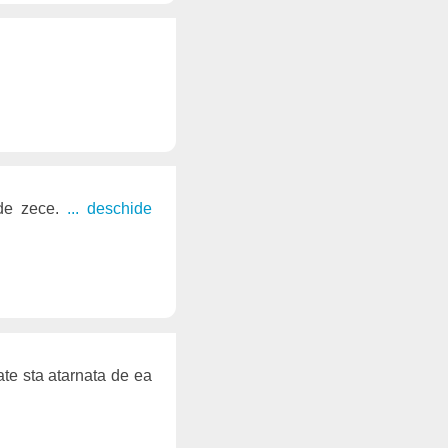
r de zece.
... deschide
ate sta atarnata de ea