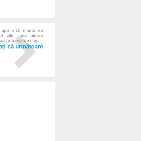
e apa in 10 minute, ea
4 zile, insa pierde
est interval de timp.
iați-că următoare