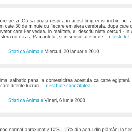
 ore pe zi. Ca sa poata respira in acest timp ei isi inchid pe 
orm cate 30 de minute cu fiecare emisfera cerebrala, dupa care
vator care i-ar vedea. In realitate, ei descriu niste cercuri - i
isfera nordica a Pamantului, si in sensul acelor de
... citește tot
Stiati ca Animale
Miercuri, 20 Ianuarie 2010
imal salbatic pana la domesticirea acestuia ca catre egipteni.
care diferite lucruri.
... deschide curiozitatea
Stiati ca Animale
Vineri, 6 Iunie 2008
d normal aproximativ 10% - 15% din aerul din plămâni la fieca