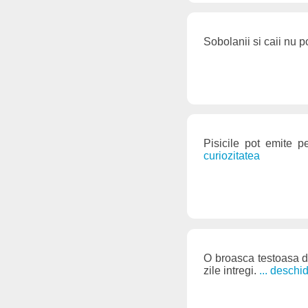
Sobolanii si caii nu p
Pisicile pot emite p
curiozitatea
O broasca testoasa de
zile intregi.
... deschi