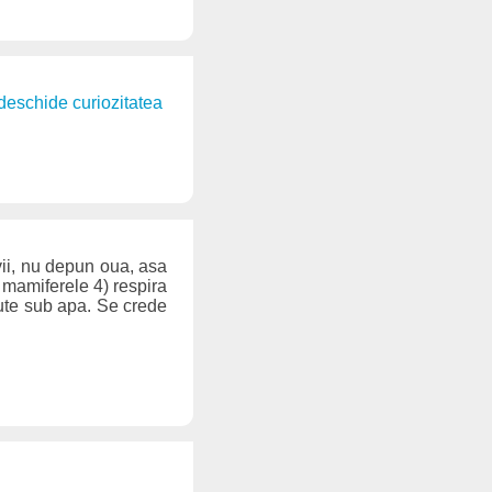
. deschide curiozitatea
vii, nu depun oua, asa
si mamiferele 4) respira
nute sub apa. Se crede