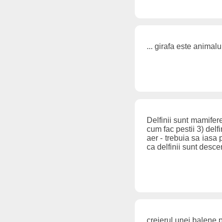
... girafa este animalu
Delfinii sunt mamifer
cum fac pestii 3) delfi
aer - trebuia sa iasa
ca delfinii sunt desc
creierul unei balene 