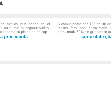
i.
or se explica prin aceea ca ei
O camila poate bea 125 de litri d
e nu numai cu organul auditiv,
rezista fara apa aproximativ 1
i cu seama cu pielea de pe cap.
aproximatix 30% din greutate in ac
-că precedentă
curiozitate șt