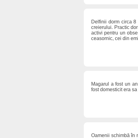
Delfinii dorm circa 8
creierului. Practic d
activi pentru un obser
ceasornic, cei din em
Magarul a fost un an
fost domesticit era sa 
Oamenii schimbă în mo