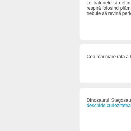
ce balenele și delfin
respiră folosind plăm
trebuie să revină peri
Cea mai mare rata a h
Dinozaurul Stegosaur
deschide curiozitatea