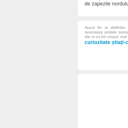
de zapezile nordulu
Auzul fin al delfinil
sesizeaza undele sonor
dar si cu tot corpul, ma
curiozitate știați