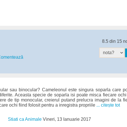
8.5 din 15 n
omentează
ular sau binocular? Cameleonul este singura soparla care po
 diferite. Aceasta specie de soparla isi poate misca fiecare oc
ere de tip monocular, creierul putand prelucra imagini de la fie
re ochi fiind folosit pentru a inregistra propriile
... citește tot
Stiati ca Animale
Vineri, 13 Ianuarie 2017