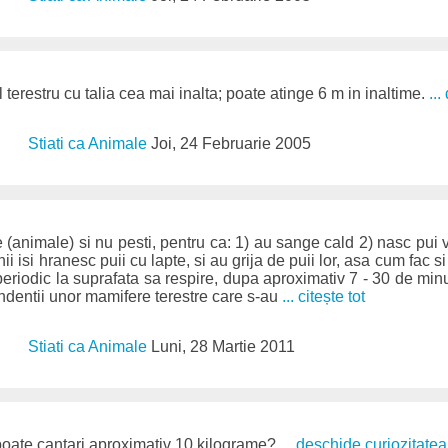
l terestru cu talia cea mai inalta; poate atinge 6 m in inaltime.
..
Stiati ca Animale
Joi, 24 Februarie 2005
e (animale) si nu pesti, pentru ca: 1) au sange cald 2) nasc pui 
nii isi hranesc puii cu lapte, si au grija de puii lor, asa cum fac 
 periodic la suprafata sa respire, dupa aproximativ 7 - 30 de mi
endentii unor mamifere terestre care s-au
... citește tot
Stiati ca Animale
Luni, 28 Martie 2011
poate cantari aproximativ 10 kilograme?
... deschide curiozitatea