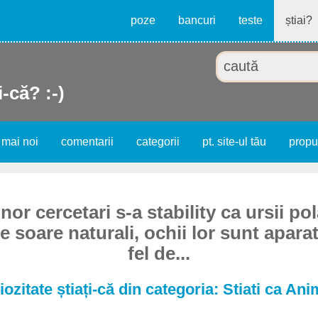
poze
bancuri
teste
știai?
i-că? :-)
 mai noi
comentarii
categorii
pt. site-ul tău
prop
or cercetari s-a stability ca ursii po
e soare naturali, ochii lor sunt apara
fel de...
iozitate știați-că din categoria: Stiati ca Ani