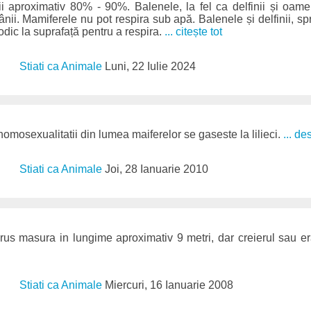
ii aproximativ 80% - 90%. Balenele, la fel ca delfinii și oame
ânii. Mamiferele nu pot respira sub apă. Balenele și delfinii, sp
odic la suprafață pentru a respira.
... citește tot
Stiati ca Animale
Luni, 22 Iulie 2024
omosexualitatii din lumea maiferelor se gaseste la lilieci.
... d
Stiati ca Animale
Joi, 28 Ianuarie 2010
us masura in lungime aproximativ 9 metri, dar creierul sau e
Stiati ca Animale
Miercuri, 16 Ianuarie 2008