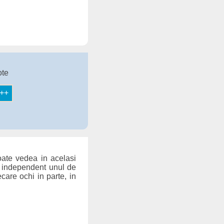
ote
ate vedea in acelasi
hi independent unul de
care ochi in parte, in