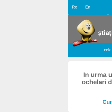
Ro
En
știaț
cele
In urma un
ochelari d
Cur