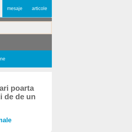
mesaje
articole
une
lari poarta
ti de de un
male