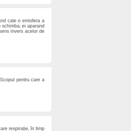
rand cate o emisfera a
 o schimba, ei aparand
n sens invers acelor de
 Scopul pentru care a
re respirație, în timp