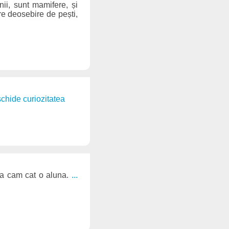
nii, sunt mamifere, și
re deosebire de pești,
eschide curiozitatea
ra cam cat o aluna.
...