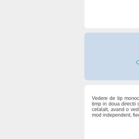
C
Vedere de tip monoc
timp in doua directii
celalalt, avand o ved
mod independent, fieca