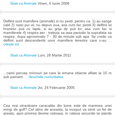
Stiati ca Animale
Vineri, 6 Iunie 2008
Delfinii sunt mamifere (animale) si nu pesti, pentru ca: 1) au sange
cald 2) nasc pui vii, nu depun oua, asa cum fac pestii 3) delfinii isi
hranesc puii cu lapte, si au grija de puii lor, asa cum fac si
mamiferele 4) respira aer - trebuia sa iasa periodic la suprafata sa
respire, dupa aproximativ 7 - 30 de minute sub apa. Se crede ca
delfinii sunt descendentii unor mamifere terestre care s-au
...
citește tot
Stiati ca Animale
Luni, 28 Martie 2011
...cainii percep mirosuri pe care le emana obiecte aflate la 15 m
sub pamant.
... deschide curiozitatea
Stiati ca Animale
Joi, 24 Februarie 2005
Cea mai otravitoare caracatita din lume este de marimea unei
mingi de golf? Cel atins de aceasta, la inceput va simti un fel de
greata, apoi privirea devine cetoasa, in cateva secunde isi pierde