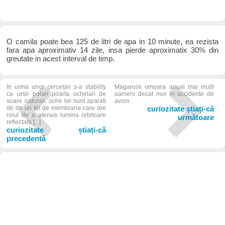
O camila poate bea 125 de litri de apa in 10 minute, ea rezista
fara apa aproximativ 14 zile, insa pierde aproximatix 30% din
greutate in acest interval de timp.
In urma unor cercetari s-a stability
Magarusii omoara anual mai multi
ca ursii polari poarta ochelari de
oameni decat mor in accidente de
soare naturali, ochii lor sunt aparati
avion.
de de un fel de membrana care are
curiozitate știați-că
rolul de a atenua lumina orbitoare
următoare
reflectata [...]
curiozitate știați-că
precedentă