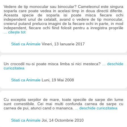
Vedere de tip monocular sau binocular? Cameleonul este singura
soparla care poate vedea in acelasi timp in doua directii diferite.
Aceasta specie de soparla isi poate misca fiecare ochi
independent unul de celalalt, avand o vedere de tip monocular,
creierul putand prelucra imagini de la fiecare ochi in parte, in mod
independent, fiecare ochi fiind folosit pentru a inregistra propriile
... citește tot
Stiati ca Animale
Vineri, 13 Ianuarie 2017
Un crocodil nu-si poate misca limba si nici mesteca?
... deschide
curiozitatea
Stiati ca Animale
Luni, 19 Mai 2008
Cu exceptia serpilor de mare, toate speciile de sarpe din lume
sunt comestibile. Cei mai multi confunda carnea de sarpe cu
carnea de pui, atunci cand o mananca.
... deschide curiozitatea
Stiati ca Animale
Joi, 14 Octombrie 2010