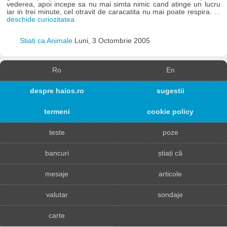
vederea, apoi incepe sa nu mai simta nimic cand atinge un lucru
iar in trei minute, cel otravit de caracatita nu mai poate respira.
...
deschide curiozitatea
Stiati ca Animale
Luni, 3 Octombrie 2005
Ro
En
despre haios.ro
sugestii
termeni
cookie policy
teste
poze
bancuri
știați că
mesaje
articole
valutar
sondaje
carte