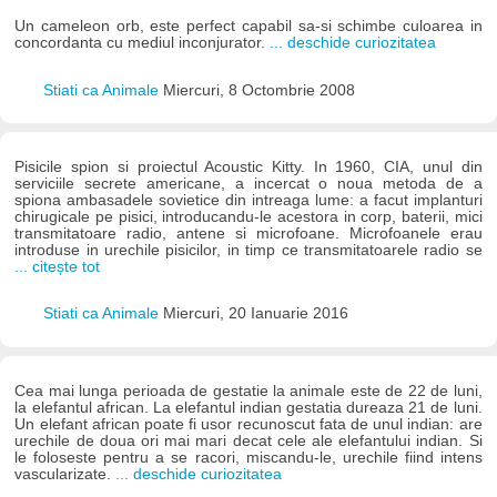
Un cameleon orb, este perfect capabil sa-si schimbe culoarea in
concordanta cu mediul inconjurator.
... deschide curiozitatea
Stiati ca Animale
Miercuri, 8 Octombrie 2008
Pisicile spion si proiectul Acoustic Kitty. In 1960, CIA, unul din
serviciile secrete americane, a incercat o noua metoda de a
spiona ambasadele sovietice din intreaga lume: a facut implanturi
chirugicale pe pisici, introducandu-le acestora in corp, baterii, mici
transmitatoare radio, antene si microfoane. Microfoanele erau
introduse in urechile pisicilor, in timp ce transmitatoarele radio se
... citește tot
Stiati ca Animale
Miercuri, 20 Ianuarie 2016
Cea mai lunga perioada de gestatie la animale este de 22 de luni,
la elefantul african. La elefantul indian gestatia dureaza 21 de luni.
Un elefant african poate fi usor recunoscut fata de unul indian: are
urechile de doua ori mai mari decat cele ale elefantului indian. Si
le foloseste pentru a se racori, miscandu-le, urechile fiind intens
vascularizate.
... deschide curiozitatea