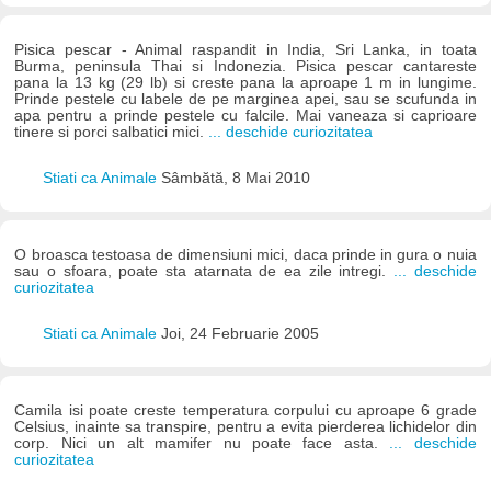
Pisica pescar - Animal raspandit in India, Sri Lanka, in toata
Burma, peninsula Thai si Indonezia. Pisica pescar cantareste
pana la 13 kg (29 lb) si creste pana la aproape 1 m in lungime.
Prinde pestele cu labele de pe marginea apei, sau se scufunda in
apa pentru a prinde pestele cu falcile. Mai vaneaza si caprioare
tinere si porci salbatici mici.
... deschide curiozitatea
Stiati ca Animale
Sâmbătă, 8 Mai 2010
O broasca testoasa de dimensiuni mici, daca prinde in gura o nuia
sau o sfoara, poate sta atarnata de ea zile intregi.
... deschide
curiozitatea
Stiati ca Animale
Joi, 24 Februarie 2005
Camila isi poate creste temperatura corpului cu aproape 6 grade
Celsius, inainte sa transpire, pentru a evita pierderea lichidelor din
corp. Nici un alt mamifer nu poate face asta.
... deschide
curiozitatea