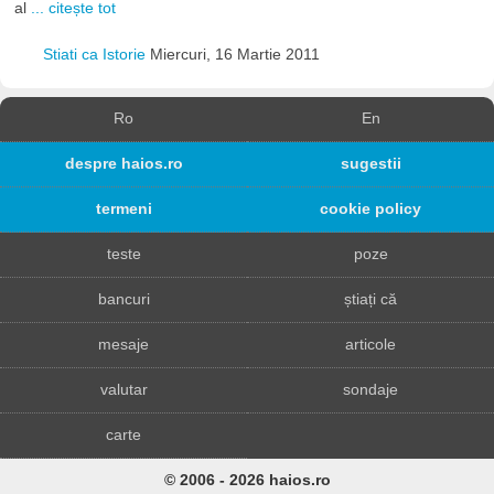
al
... citește tot
Stiati ca Istorie
Miercuri, 16 Martie 2011
Ro
En
despre haios.ro
sugestii
termeni
cookie policy
teste
poze
bancuri
știați că
mesaje
articole
valutar
sondaje
carte
© 2006 - 2026 haios.ro