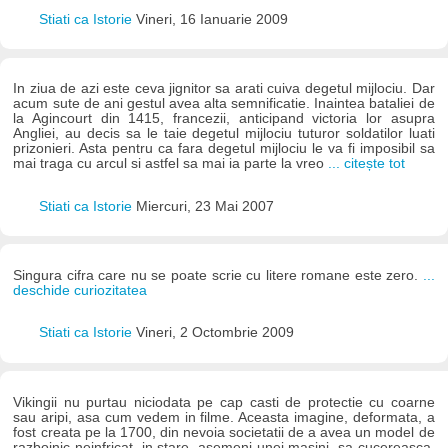
Stiati ca Istorie
Vineri, 16 Ianuarie 2009
In ziua de azi este ceva jignitor sa arati cuiva degetul mijlociu. Dar
acum sute de ani gestul avea alta semnificatie. Inaintea bataliei de
la Agincourt din 1415, francezii, anticipand victoria lor asupra
Angliei, au decis sa le taie degetul mijlociu tuturor soldatilor luati
prizonieri. Asta pentru ca fara degetul mijlociu le va fi imposibil sa
mai traga cu arcul si astfel sa mai ia parte la vreo
... citește tot
Stiati ca Istorie
Miercuri, 23 Mai 2007
Singura cifra care nu se poate scrie cu litere romane este zero.
...
deschide curiozitatea
Stiati ca Istorie
Vineri, 2 Octombrie 2009
Vikingii nu purtau niciodata pe cap casti de protectie cu coarne
sau aripi, asa cum vedem in filme. Aceasta imagine, deformata, a
fost creata pe la 1700, din nevoia societatii de a avea un model de
razboinic neinfricat, in stare, asemeni unei masini, sa cucereasca,