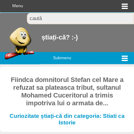
Menu
știați-că? :-)
Submenu
Fiindca domnitorul Stefan cel Mare a
refuzat sa plateasca tribut, sultanul
Mohamed Cuceritorul a trimis
impotriva lui o armata de...
Curiozitate știați-că din categoria: Stiati ca
Istorie