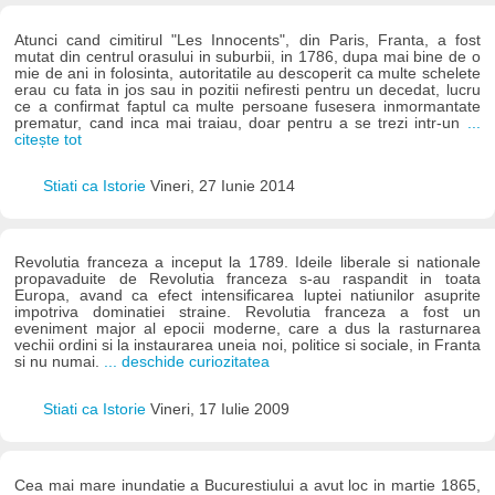
Atunci cand cimitirul "Les Innocents", din Paris, Franta, a fost
mutat din centrul orasului in suburbii, in 1786, dupa mai bine de o
mie de ani in folosinta, autoritatile au descoperit ca multe schelete
erau cu fata in jos sau in pozitii nefiresti pentru un decedat, lucru
ce a confirmat faptul ca multe persoane fusesera inmormantate
prematur, cand inca mai traiau, doar pentru a se trezi intr-un
...
citește tot
Stiati ca Istorie
Vineri, 27 Iunie 2014
Revolutia franceza a inceput la 1789. Ideile liberale si nationale
propavaduite de Revolutia franceza s-au raspandit in toata
Europa, avand ca efect intensificarea luptei natiunilor asuprite
impotriva dominatiei straine. Revolutia franceza a fost un
eveniment major al epocii moderne, care a dus la rasturnarea
vechii ordini si la instaurarea uneia noi, politice si sociale, in Franta
si nu numai.
... deschide curiozitatea
Stiati ca Istorie
Vineri, 17 Iulie 2009
Cea mai mare inundatie a Bucurestiului a avut loc in martie 1865,