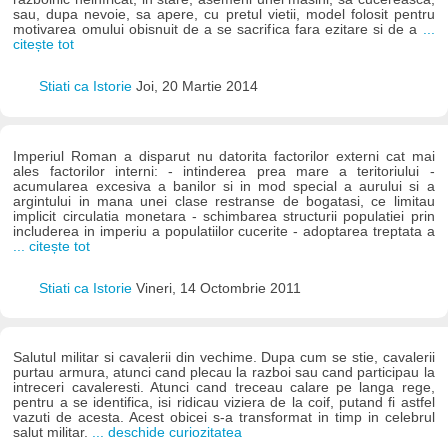
sau, dupa nevoie, sa apere, cu pretul vietii, model folosit pentru
motivarea omului obisnuit de a se sacrifica fara ezitare si de a
...
citește tot
Stiati ca Istorie
Joi, 20 Martie 2014
Imperiul Roman a disparut nu datorita factorilor externi cat mai
ales factorilor interni: - intinderea prea mare a teritoriului -
acumularea excesiva a banilor si in mod special a aurului si a
argintului in mana unei clase restranse de bogatasi, ce limitau
implicit circulatia monetara - schimbarea structurii populatiei prin
includerea in imperiu a populatiilor cucerite - adoptarea treptata a
... citește tot
Stiati ca Istorie
Vineri, 14 Octombrie 2011
Salutul militar si cavalerii din vechime. Dupa cum se stie, cavalerii
purtau armura, atunci cand plecau la razboi sau cand participau la
intreceri cavaleresti. Atunci cand treceau calare pe langa rege,
pentru a se identifica, isi ridicau viziera de la coif, putand fi astfel
vazuti de acesta. Acest obicei s-a transformat in timp in celebrul
salut militar.
... deschide curiozitatea