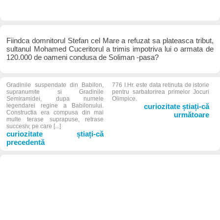
Fiindca domnitorul Stefan cel Mare a refuzat sa plateasca tribut,
sultanul Mohamed Cuceritorul a trimis impotriva lui o armata de
120.000 de oameni condusa de Soliman -pasa?
Gradinile suspendate din Babilon,
776 I.Hr. este data retinuta de istorie
supranumite si Gradinile
pentru sarbatorirea primelor Jocuri
Semiramidei, dupa numele
Olimpice.
legendarei regine a Babilonului.
curiozitate știați-că
Constructia era compusa din mai
următoare
multe terase suprapuse, retrase
succesiv, pe care [...]
curiozitate știați-că
precedentă