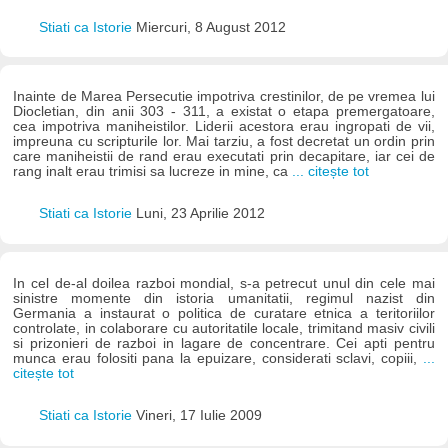
Stiati ca Istorie
Miercuri, 8 August 2012
Inainte de Marea Persecutie impotriva crestinilor, de pe vremea lui
Diocletian, din anii 303 - 311, a existat o etapa premergatoare,
cea impotriva maniheistilor. Liderii acestora erau ingropati de vii,
impreuna cu scripturile lor. Mai tarziu, a fost decretat un ordin prin
care maniheistii de rand erau executati prin decapitare, iar cei de
rang inalt erau trimisi sa lucreze in mine, ca
... citește tot
Stiati ca Istorie
Luni, 23 Aprilie 2012
In cel de-al doilea razboi mondial, s-a petrecut unul din cele mai
sinistre momente din istoria umanitatii, regimul nazist din
Germania a instaurat o politica de curatare etnica a teritoriilor
controlate, in colaborare cu autoritatile locale, trimitand masiv civili
si prizonieri de razboi in lagare de concentrare. Cei apti pentru
munca erau folositi pana la epuizare, considerati sclavi, copiii,
...
citește tot
Stiati ca Istorie
Vineri, 17 Iulie 2009