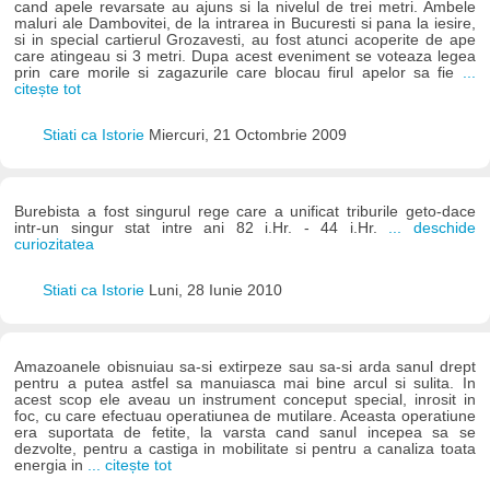
cand apele revarsate au ajuns si la nivelul de trei metri. Ambele
maluri ale Dambovitei, de la intrarea in Bucuresti si pana la iesire,
si in special cartierul Grozavesti, au fost atunci acoperite de ape
care atingeau si 3 metri. Dupa acest eveniment se voteaza legea
prin care morile si zagazurile care blocau firul apelor sa fie
...
citește tot
Stiati ca Istorie
Miercuri, 21 Octombrie 2009
Burebista a fost singurul rege care a unificat triburile geto-dace
intr-un singur stat intre ani 82 i.Hr. - 44 i.Hr.
... deschide
curiozitatea
Stiati ca Istorie
Luni, 28 Iunie 2010
Amazoanele obisnuiau sa-si extirpeze sau sa-si arda sanul drept
pentru a putea astfel sa manuiasca mai bine arcul si sulita. In
acest scop ele aveau un instrument conceput special, inrosit in
foc, cu care efectuau operatiunea de mutilare. Aceasta operatiune
era suportata de fetite, la varsta cand sanul incepea sa se
dezvolte, pentru a castiga in mobilitate si pentru a canaliza toata
energia in
... citește tot