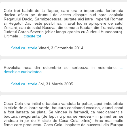
Cele trei batalii de la Tapae, care era o importanta fortareata
dacica aflata pe drumul de acces dinspre sud spre capitala
Regatului Dacic, Sarmizegetusa, purtate aici intre Imperiul Roman
si Regatul Dac, este posibil sa fi avut loc in apropiere de satul
Zeicani, sau de satul Bucova, din comuna Bautar, din Transilvania,
Judetul Caras-Severin (chiar langa granita cu Judetul Hunedoara).
Ultimele
... citește tot
Stiati ca Istorie
Vineri, 3 Octombrie 2014
Revolutia rusa din octombrie se serbeaza in noiembrie.
...
deschide curiozitatea
Stiati ca Istorie
Joi, 31 Martie 2005
Coca Cola era initial o bautura vanduta la pahar, apoi imbuteliata
in sticle de culoare verde, bautura continand cocaina, atunci cand
a fost lansata pe piata. Se vindea in farmacii, ca medicament si
bautura revigoranta (de fapt nu prea se vindea - in primul an se
vindeau in jur de 9 sticle de Coca Cola, zilnic). Erau mai multe
firme care produceau Coca Cola, inspirate de succesul din Europa