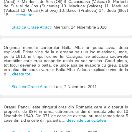
(Arad) 7. Mierlestii de Sus (Olt) 8. Cacacioasa (Valcea) 9. Partestii
de Sus si de Jos (Suceava) 10. Maciuca (Valcea) 11. Madulari
(Valcea) 12. Urlati (Prahova) 13. Baicoi (Prahova) 14. Buda (Ilfov)
15.
... citește tot
Stiati ca Orase Atractii
Miercuri, 24 Noiembrie 2010
Originea numelui cartierului Balta Alba ar putea avea doua
explicatii. Prima vine de la o groapa sau un loc mlastinos, unde,
pe la 1813, in timpul ciumei lui Caragea, se aduceau cadavrele
ciumatilor care erau acoperite acolo cu var nestins. Cand ploua,
tot locul devenea o balta, de unde apa se evapora cu greu. Balta
era alba, din cauza varului. Balta Alba. A doua explicatie vine de la
o
... citește tot
Stiati ca Orase Atractii
Luni, 7 Noiembrie 2011
Orasul Panciu este singurul oras din Romania care a disparut in
proportie de 99% in urma cutremurului din dimineata zilei de 10
Noembrie 1940. Din 371 de case ce existau, au mai ramas doar 5
case din zid si cele din paianta
... deschide curiozitatea