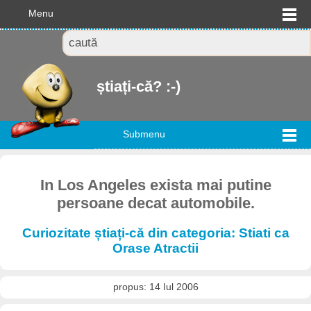
Menu
știați-că? :-)
Submenu
In Los Angeles exista mai putine
persoane decat automobile.
Curiozitate știați-că din categoria: Stiati ca
Orase Atractii
propus: 14 Iul 2006