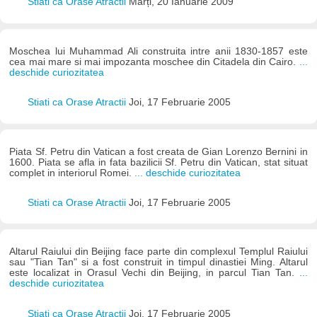
Stiati ca Orase Atractii
Marți, 20 Ianuarie 2009
Moschea lui Muhammad Ali construita intre anii 1830-1857 este
cea mai mare si mai impozanta moschee din Citadela din Cairo.
...
deschide curiozitatea
Stiati ca Orase Atractii
Joi, 17 Februarie 2005
Piata Sf. Petru din Vatican a fost creata de Gian Lorenzo Bernini in
1600. Piata se afla in fata bazilicii Sf. Petru din Vatican, stat situat
complet in interiorul Romei.
... deschide curiozitatea
Stiati ca Orase Atractii
Joi, 17 Februarie 2005
Altarul Raiului din Beijing face parte din complexul Templul Raiului
sau "Tian Tan" si a fost construit in timpul dinastiei Ming. Altarul
este localizat in Orasul Vechi din Beijing, in parcul Tian Tan.
...
deschide curiozitatea
Stiati ca Orase Atractii
Joi, 17 Februarie 2005