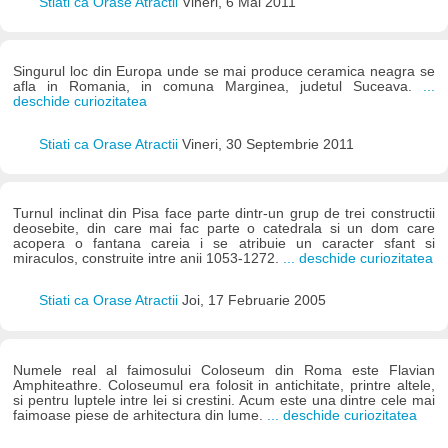
Stiati ca Orase Atractii
Vineri, 6 Mai 2011
Singurul loc din Europa unde se mai produce ceramica neagra se
afla in Romania, in comuna Marginea, judetul Suceava.
...
deschide curiozitatea
Stiati ca Orase Atractii
Vineri, 30 Septembrie 2011
Turnul inclinat din Pisa face parte dintr-un grup de trei constructii
deosebite, din care mai fac parte o catedrala si un dom care
acopera o fantana careia i se atribuie un caracter sfant si
miraculos, construite intre anii 1053-1272.
... deschide curiozitatea
Stiati ca Orase Atractii
Joi, 17 Februarie 2005
Numele real al faimosului Coloseum din Roma este Flavian
Amphiteathre. Coloseumul era folosit in antichitate, printre altele,
si pentru luptele intre lei si crestini. Acum este una dintre cele mai
faimoase piese de arhitectura din lume.
... deschide curiozitatea