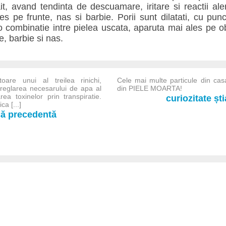
it, avand tendinta de descuamare, iritare si reactii ale
es pe frunte, nas si barbie. Porii sunt dilatati, cu pun
 combinatie intre pielea uscata, aparuta mai ales pe obr
e, barbie si nas.
are unui al treilea rinichi,
Cele mai multe particule din ca
 reglarea necesarului de apa al
din PIELE MOARTA!
rea toxinelor prin transpiratie.
curiozitate șt
ca [...]
-că precedentă