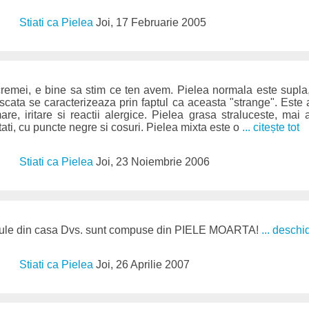
Stiati ca Pielea
Joi, 17 Februarie 2005
remei, e bine sa stim ce ten avem. Pielea normala este supla, b
uscata se caracterizeaza prin faptul ca aceasta "strange". Este 
e, iritare si reactii alergice. Pielea grasa straluceste, mai 
atati, cu puncte negre si cosuri. Pielea mixta este o
... citește tot
Stiati ca Pielea
Joi, 23 Noiembrie 2006
icule din casa Dvs. sunt compuse din PIELE MOARTA!
... deschi
Stiati ca Pielea
Joi, 26 Aprilie 2007