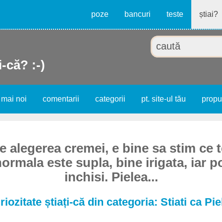
poze
bancuri
teste
știai?
i-că? :-)
 mai noi
comentarii
categorii
pt. site-ul tău
prop
de alegerea cremei, e bine sa stim ce 
ormala este supla, bine irigata, iar p
inchisi. Pielea...
riozitate știați-că din categoria: Stiati ca Pie