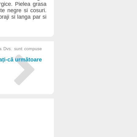
rgice. Pielea grasa
cte negre si cosuri.
aji si langa par si
sa Dvs. sunt compuse
iați-că următoare