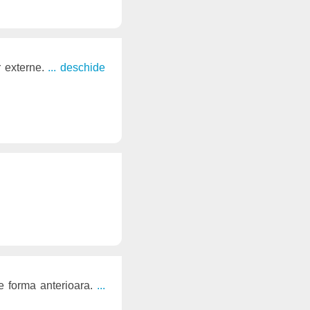
r externe.
... deschide
ace forma anterioara.
...