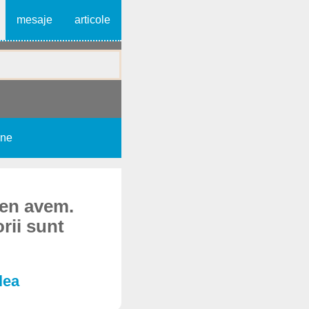
mesaje
articole
une
ten avem.
orii sunt
lea