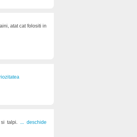
i, atat cat folositi in
riozitatea
si talpi.
... deschide