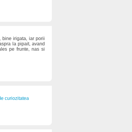
ine irigata, iar porii
aspra la pipait, avand
ales pe frunte, nas si
de curiozitatea