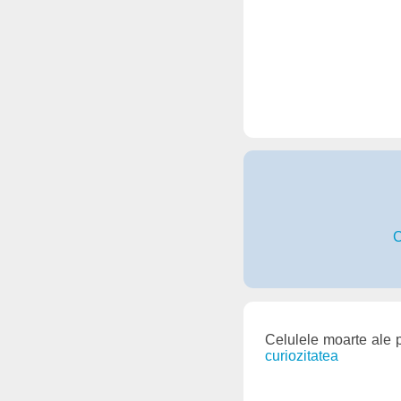
C
Celulele moarte ale p
curiozitatea