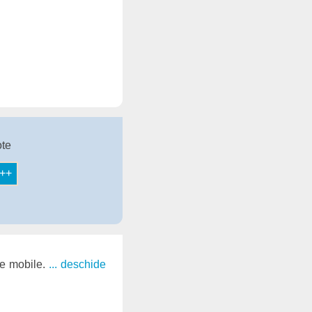
ote
pe mobile.
... deschide