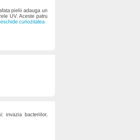
afata pielii adauga un
azele UV. Aceste patru
 deschide curiozitatea
: invazia bacteriilor,