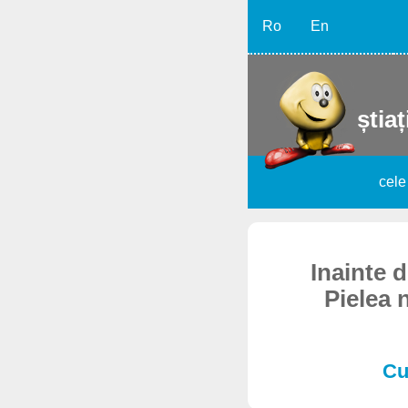
Ro
En
știaț
cele
Inainte 
Pielea n
Cu