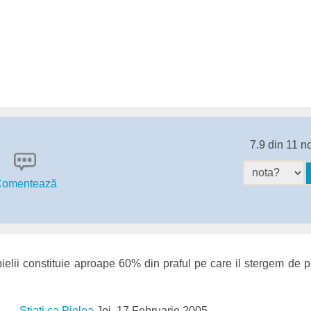
7.9 din 11 n
omentează
ielii constituie aproape 60% din praful pe care il stergem de 
Stiati ca Pielea
Joi, 17 Februarie 2005