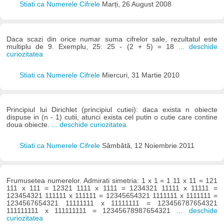
Stiati ca Numerele Cifrele
Marți, 26 August 2008
Daca scazi din orice numar suma cifrelor sale, rezultatul este
multiplu de 9. Exemplu, 25: 25 - (2 + 5) = 18
... deschide
curiozitatea
Stiati ca Numerele Cifrele
Miercuri, 31 Martie 2010
Principiul lui Dirichlet (principiul cutiei): daca exista n obiecte
dispuse in (n - 1) cutii, atunci exista cel putin o cutie care contine
doua obiecte.
... deschide curiozitatea
Stiati ca Numerele Cifrele
Sâmbătă, 12 Noiembrie 2011
Frumusetea numerelor. Admirati simetria: 1 x 1 = 1 11 x 11 = 121
111 x 111 = 12321 1111 x 1111 = 1234321 11111 x 11111 =
123454321 111111 x 111111 = 12345654321 1111111 x 1111111 =
1234567654321 11111111 x 11111111 = 123456787654321
111111111 x 111111111 = 12345678987654321
... deschide
curiozitatea