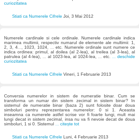
curiozitatea
Stiati ca Numerele Cifrele
Joi, 3 Mai 2012
Numerele cardinale si cele ordinale. Numerele cardinale indica
marimea multimii, respectiv numarul de elemente ale multimii: 1,
2, 3, 4..., 1023, 1024, ... etc. Numerele ordinale sunt numere ce
indica ordinea: primul, al doilea (al 2-lea), al treilea (al 3-lea), al
patrulea (al 4-lea), ... al 1023-lea, al 1024-lea, ... etc.
... deschide
curiozitatea
Stiati ca Numerele Cifrele
Vineri, 1 Februarie 2013
Conversia numerelor in sistem de numeratie binar. Cum se
transforma un numar din sistem zecimal in sistem binar? In
sistemul de numeratie binar (baza 2) sunt folosite doar doua
simboluri pentru reprezentarea numerelor: 0 si 1. Aceasta
inseamna ca numerele astfel scrise vor fi foarte lungi, mult mai
lungi decat in sistem zecimal, insa nu va fi nevoie decat de doua
simboluri, 1 si 0. Sistemul
... citește tot
Stiati ca Numerele Cifrele
Luni, 4 Februarie 2013