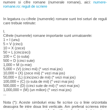
numere si cifre romane (numerale romane), aici:
numere-
romane.ro: reguli de scriere
In legatura cu cifrele (numerele) romane sunt trei seturi de reguli
care trebuie retinute:
I.
Cifrele (numerele) romane importante sunt urmatoarele:
1 = I (unu)
5 = V (cinci)
10 = X (zece)
50 = L (cincizeci)
100 = C (o suta)
500 = D (cinci sute)
1,000 = M (o mie)
5,000 = (V) (cinci mii) (* vezi mai jos)
10,000 = (X) (zece mii) (* vezi mai jos)
50,000 = (L) (cincizeci de mii) (* vezi mai jos)
100,000 = (C) (o suta de mii) (* vezi mai jos)
500,000 = (D) (cinci sute de mii) (* vezi mai jos)
1,000,000 = (M) (un milion) (* vezi mai jos)
...
Nota (*): Aceste simboluri erau fie scrise cu o linie orizontala
deasupra fie intre doua linii verticale. Am preferat scrierea intre