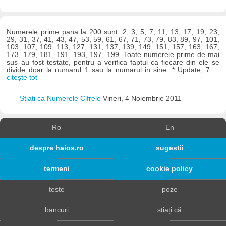
Numerele prime pana la 200 sunt: 2, 3, 5, 7, 11, 13, 17, 19, 23,
29, 31, 37, 41, 43, 47, 53, 59, 61, 67, 71, 73, 79, 83, 89, 97, 101,
103, 107, 109, 113, 127, 131, 137, 139, 149, 151, 157, 163, 167,
173, 179, 181, 191, 193, 197, 199. Toate numerele prime de mai
sus au fost testate, pentru a verifica faptul ca fiecare din ele se
divide doar la numarul 1 sau la numarul in sine. * Update, 7
...
citește tot
Stiati ca Numerele Cifrele
Vineri, 4 Noiembrie 2011
Ro
En
despre haios.ro
sugestii
termeni
cookie policy
teste
poze
bancuri
știați că