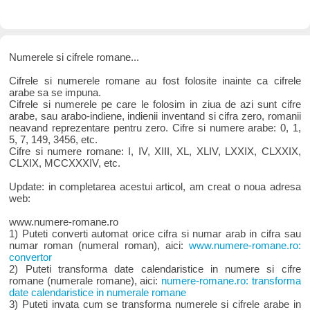
Numerele si cifrele romane...
Cifrele si numerele romane au fost folosite inainte ca cifrele
arabe sa se impuna.
Cifrele si numerele pe care le folosim in ziua de azi sunt cifre
arabe, sau arabo-indiene, indienii inventand si cifra zero, romanii
neavand reprezentare pentru zero. Cifre si numere arabe: 0, 1,
5, 7, 149, 3456, etc.
Cifre si numere romane: I, IV, XIII, XL, XLIV, LXXIX, CLXXIX,
CLXIX, MCCXXXIV, etc.
Update: in completarea acestui articol, am creat o noua adresa
web:
www.numere-romane.ro
1) Puteti converti automat orice cifra si numar arab in cifra sau
numar roman (numeral roman), aici:
www.numere-romane.ro:
convertor
2) Puteti transforma date calendaristice in numere si cifre
romane (numerale romane), aici:
numere-romane.ro: transforma
date calendaristice in numerale romane
3) Puteti invata cum se transforma numerele si cifrele arabe in