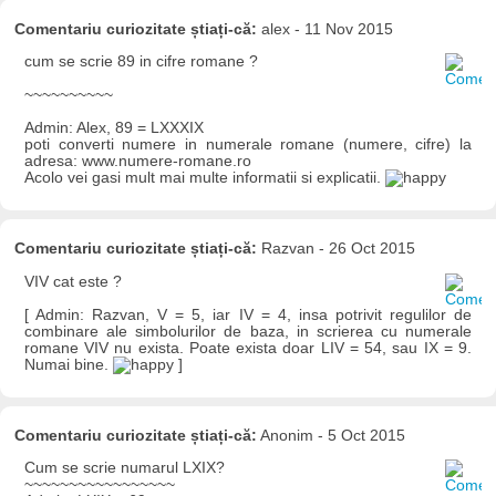
Comentariu curiozitate știați-că:
alex - 11 Nov 2015
cum se scrie 89 in cifre romane ?
~~~~~~~~~~
Admin: Alex, 89 = LXXXIX
poti converti numere in numerale romane (numere, cifre) la
adresa: www.numere-romane.ro
Acolo vei gasi mult mai multe informatii si explicatii.
Comentariu curiozitate știați-că:
Razvan - 26 Oct 2015
VIV cat este ?
[ Admin: Razvan, V = 5, iar IV = 4, insa potrivit regulilor de
combinare ale simbolurilor de baza, in scrierea cu numerale
romane VIV nu exista. Poate exista doar LIV = 54, sau IX = 9.
Numai bine.
]
Comentariu curiozitate știați-că:
Anonim - 5 Oct 2015
Cum se scrie numarul LXIX?
~~~~~~~~~~~~~~~~~