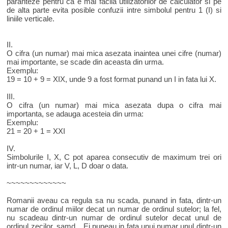
paranteze pentru ca e mai facila utilizatorilor de calculator si pe
de alta parte evita posible confuzii intre simbolul pentru 1 (I) si
liniile verticale.
II.
O cifra (un numar) mai mica asezata inaintea unei cifre (numar)
mai importante, se scade din aceasta din urma.
Exemplu:
19 = 10 + 9 = XIX, unde 9 a fost format punand un I in fata lui X.
III.
O cifra (un numar) mai mica asezata dupa o cifra mai
importanta, se adauga acesteia din urma:
Exemplu:
21 = 20 + 1 = XXI
IV.
Simbolurile I, X, C pot aparea consecutiv de maximum trei ori
intr-un numar, iar V, L, D doar o data.
~~~~~~~~~~~~~
Romanii aveau ca regula sa nu scada, punand in fata, dintr-un
numar de ordinul miilor decat un numar de ordinul sutelor; la fel,
nu scadeau dintr-un numar de ordinul sutelor decat unul de
ordinul zecilor, samd... Ei puneau in fata unui numar unul dintr-un