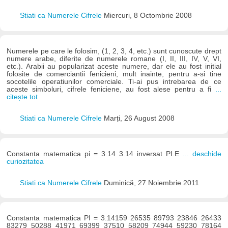
Stiati ca Numerele Cifrele
Miercuri, 8 Octombrie 2008
Numerele pe care le folosim, (1, 2, 3, 4, etc.) sunt cunoscute drept
numere arabe, diferite de numerele romane (I, II, III, IV, V, VI,
etc.). Arabii au popularizat aceste numere, dar ele au fost initial
folosite de comerciantii fenicieni, mult inainte, pentru a-si tine
socotelile operatiunilor comerciale. Ti-ai pus intrebarea de ce
aceste simboluri, cifrele feniciene, au fost alese pentru a fi
...
citește tot
Stiati ca Numerele Cifrele
Marți, 26 August 2008
Constanta matematica pi = 3.14 3.14 inversat PI.E
... deschide
curiozitatea
Stiati ca Numerele Cifrele
Duminică, 27 Noiembrie 2011
Constanta matematica PI = 3.14159 26535 89793 23846 26433
83279 50288 41971 69399 37510 58209 74944 59230 78164