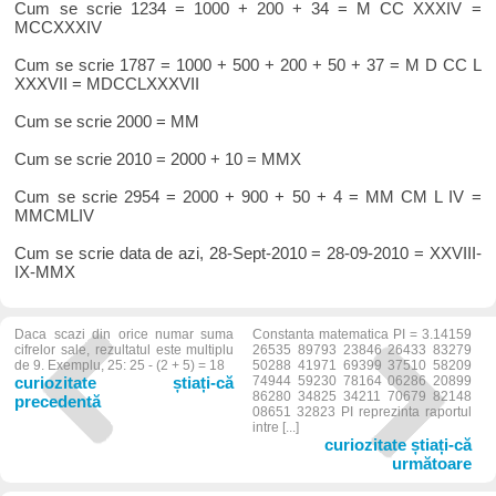
Cum se scrie 1234 = 1000 + 200 + 34 = M CC XXXIV =
MCCXXXIV
Cum se scrie 1787 = 1000 + 500 + 200 + 50 + 37 = M D CC L
XXXVII = MDCCLXXXVII
Cum se scrie 2000 = MM
Cum se scrie 2010 = 2000 + 10 = MMX
Cum se scrie 2954 = 2000 + 900 + 50 + 4 = MM CM L IV =
MMCMLIV
Cum se scrie data de azi, 28-Sept-2010 = 28-09-2010 = XXVIII-
IX-MMX
Daca scazi din orice numar suma
Constanta matematica PI = 3.14159
cifrelor sale, rezultatul este multiplu
26535 89793 23846 26433 83279
de 9. Exemplu, 25: 25 - (2 + 5) = 18
50288 41971 69399 37510 58209
curiozitate știați-că
74944 59230 78164 06286 20899
86280 34825 34211 70679 82148
precedentă
08651 32823 PI reprezinta raportul
intre [...]
curiozitate știați-că
următoare