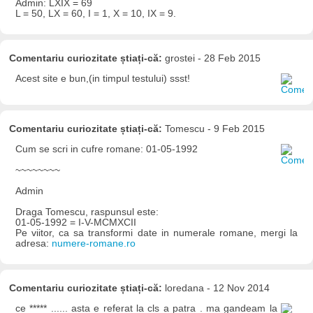
Admin: LXIX = 69
L = 50, LX = 60, I = 1, X = 10, IX = 9.
Comentariu curiozitate știați-că:
grostei - 28 Feb 2015
Acest site e bun,(in timpul testului) ssst!
Comentariu curiozitate știați-că:
Tomescu - 9 Feb 2015
Cum se scri in cufre romane: 01-05-1992
~~~~~~~~
Admin
Draga Tomescu, raspunsul este:
01-05-1992 = I-V-MCMXCII
Pe viitor, ca sa transformi date in numerale romane, mergi la
adresa:
numere-romane.ro
Comentariu curiozitate știați-că:
loredana - 12 Nov 2014
ce ***** ...... asta e referat la cls a patra . ma gandeam la