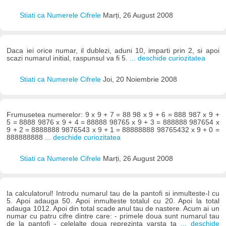
Stiati ca Numerele Cifrele
Marți, 26 August 2008
Daca iei orice numar, il dublezi, aduni 10, imparti prin 2, si apoi
scazi numarul initial, raspunsul va fi 5.
... deschide curiozitatea
Stiati ca Numerele Cifrele
Joi, 20 Noiembrie 2008
Frumusetea numerelor: 9 x 9 + 7 = 88 98 x 9 + 6 = 888 987 x 9 +
5 = 8888 9876 x 9 + 4 = 88888 98765 x 9 + 3 = 888888 987654 x
9 + 2 = 8888888 9876543 x 9 + 1 = 88888888 98765432 x 9 + 0 =
888888888
... deschide curiozitatea
Stiati ca Numerele Cifrele
Marți, 26 August 2008
Ia calculatorul! Introdu numarul tau de la pantofi si inmulteste-l cu
5. Apoi adauga 50. Apoi inmulteste totalul cu 20. Apoi la total
adauga 1012. Apoi din total scade anul tau de nastere. Acum ai un
numar cu patru cifre dintre care: - primele doua sunt numarul tau
de la pantofi - celelalte doua reprezinta varsta ta
... deschide