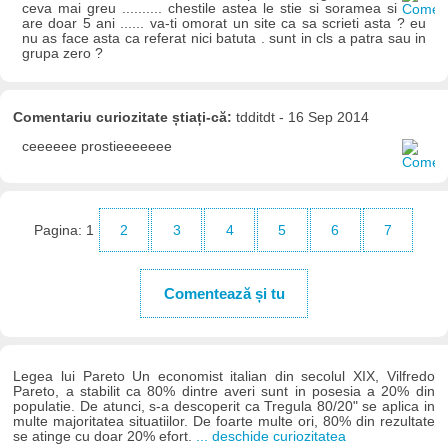
ceva mai greu .......... chestile astea le stie si soramea si
are doar 5 ani ...... va-ti omorat un site ca sa scrieti asta ? eu
nu as face asta ca referat nici batuta . sunt in cls a patra sau in
grupa zero ?
Comentariu curiozitate știați-că:
tdditdt - 16 Sep 2014
ceeeeee prostieeeeeee
Pagina:
1
2
3
4
5
6
7
Comentează și tu
Legea lui Pareto Un economist italian din secolul XIX, Vilfredo
Pareto, a stabilit ca 80% dintre averi sunt in posesia a 20% din
populatie. De atunci, s-a descoperit ca Tregula 80/20" se aplica in
multe majoritatea situatiilor. De foarte multe ori, 80% din rezultate
se atinge cu doar 20% efort.
... deschide curiozitatea