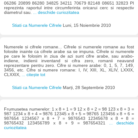
06286 20899 86280 34825 34211 70679 82148 08651 32823 PI
reprezinta raportul intre circumferinta oricarui cerc si respectiv
diametrul sau.
... deschide curiozitatea
Stiati ca Numerele Cifrele
Luni, 15 Noiembrie 2010
Numerele si cifrele romane... Cifrele si numerele romane au fost
folosite inainte ca cifrele arabe sa se impuna. Cifrele si numerele
pe care le folosim in ziua de azi sunt cifre arabe, sau arabo-
indiene, indienii inventand si cifra zero, romanii neavand
reprezentare pentru zero. Cifre si numere arabe: 0, 1, 5, 7, 149,
3456, etc. Cifre si numere romane: I, IV, XIII, XL, XLIV, LXXIX,
CLXXIX,
... citește tot
Stiati ca Numerele Cifrele
Marți, 28 Septembrie 2010
Frumusetea numerelor: 1 x 8 + 1 = 9 12 x 8 + 2 = 98 123 x 8 + 3 =
987 1234 x 8 + 4 = 9876 12345 x 8 + 5 = 98765 123456 x 8 + 6 =
987654 1234567 x 8 + 7 = 9876543 12345678 x 8 + 8 =
98765432 123456789 x 8 + 9 = 987654321
... deschide
curiozitatea