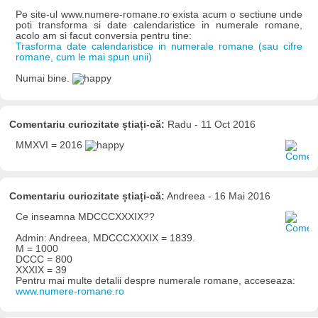
Pe site-ul www.numere-romane.ro exista acum o sectiune unde
poti transforma si date calendaristice in numerale romane,
acolo am si facut conversia pentru tine:
Trasforma date calendaristice in numerale romane (sau cifre
romane, cum le mai spun unii)
Numai bine.
Comentariu curiozitate știați-că:
Radu - 11 Oct 2016
MMXVI = 2016
Comentariu curiozitate știați-că:
Andreea - 16 Mai 2016
Ce inseamna MDCCCXXXIX??
Admin: Andreea, MDCCCXXXIX = 1839.
M = 1000
DCCC = 800
XXXIX = 39
Pentru mai multe detalii despre numerale romane, acceseaza:
www.numere-romane.ro