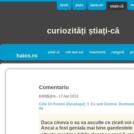
teste
poze
bancuri
m
știați că
curiozități știați-că
știați că
cele mai noi
comentarii
categorii
pt
haios.ro
Comentariu
B@$$@m - 17 Apr 2013
Cele 10 Porunci (Decalogul): 1. Eu sunt Domnul, Dumnezeu
de...
Daca cineva o sa va asculte ce ziceti voi 
Ancai a fost geniala mai bine gandestete la