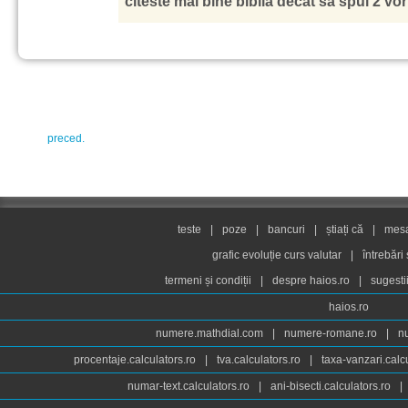
citeste mai bine biblia decat sa spui 2 vor
preced.
teste
|
poze
|
bancuri
|
știați că
|
mesaj
grafic evoluție curs valutar
|
întrebări
termeni și condiții
|
despre haios.ro
|
sugesti
haios.ro
numere.mathdial.com
|
numere-romane.ro
|
n
procentaje.calculators.ro
|
tva.calculators.ro
|
taxa-vanzari.calc
numar-text.calculators.ro
|
ani-bisecti.calculators.ro
|