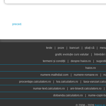
preced.
teste
|
poze
|
bancuri
|
știați că
|
mesaj
grafic evoluție curs valutar
|
întrebări
termeni și condiții
|
despre haios.ro
|
sugesti
haios.ro
numere.mathdial.com
|
numere-romane.ro
|
n
procentaje.calculators.ro
|
tva.calculators.ro
|
taxa-vanzari.calc
numar-text.calculators.ro
|
ani-bisecti.calculators.ro
|
dobanda.calculators.ro
|
nume-copii-ba
© 2006 - 2026
haios.ro