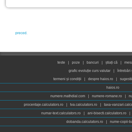
preced.
teste
|
poze
|
bancuri
|
știați că
|
mesaj
grafic evoluție curs valutar
|
întrebări
termeni și condiții
|
despre haios.ro
|
sugesti
haios.ro
numere.mathdial.com
|
numere-romane.ro
|
n
procentaje.calculators.ro
|
tva.calculators.ro
|
taxa-vanzari.calc
numar-text.calculators.ro
|
ani-bisecti.calculators.ro
|
dobanda.calculators.ro
|
nume-copii-ba