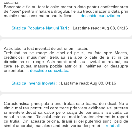
cocaina.
Bancnotele fie au fost folosite macar o data pentru confectionarea
de "paie" pentru inhalarea drogului, fie au trecut macar o data prin
mainile unui consumator sau traficant.
... deschide curiozitatea
Stiati ca Populatie Natiuni Tari
: : Last time read: Aug 08, 04:16
Astrolabul a fost inventat de astronomii arabi.
Trebuind sa se roage de cinci ori pe zi, cu fata spre Mecca,
credinciosii musulmani trebuiau sa aiba o cale de a sti in ce
directie sa se roage. Astronomii arabi au invetat astrolabul, cu
care se putea masura pozitia astrilor si inaltimea lor deasupra
orizontului.
... deschide curiozitatea
Stiati ca Inventii Inovatii
: : Last time read: Aug 08, 04:16
Caracteristica principala a unui trufas este teama de ridicol. Nu e
nimic mai rau pentru cel care trece prin viata exhibandu-si puterea
si meritele decat sa calce pe o coaja de banana si sa cada cu
nasul in tarana. Ridicolul este cel mai infiorator element in raport
cu trufia. Din aceasta pricina, tiranii si cei puternici sunt lipsiti de
simtul umorului, mai ales cand este vorba despre ei
... read all