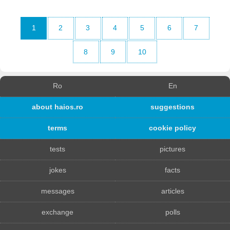
1
2
3
4
5
6
7
8
9
10
Ro
En
about haios.ro
suggestions
terms
cookie policy
tests
pictures
jokes
facts
messages
articles
exchange
polls