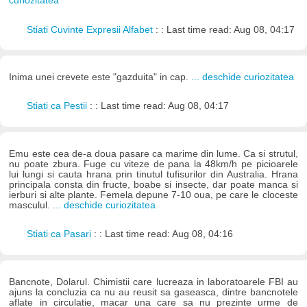
curiozitatea
Stiati Cuvinte Expresii Alfabet
: : Last time read: Aug 08, 04:17
Inima unei crevete este "gazduita" in cap.
... deschide curiozitatea
Stiati ca Pestii
: : Last time read: Aug 08, 04:17
Emu este cea de-a doua pasare ca marime din lume. Ca si strutul,
nu poate zbura. Fuge cu viteze de pana la 48km/h pe picioarele
lui lungi si cauta hrana prin tinutul tufisurilor din Australia. Hrana
principala consta din fructe, boabe si insecte, dar poate manca si
ierburi si alte plante. Femela depune 7-10 oua, pe care le cloceste
masculul.
... deschide curiozitatea
Stiati ca Pasari
: : Last time read: Aug 08, 04:16
Bancnote, Dolarul. Chimistii care lucreaza in laboratoarele FBI au
ajuns la concluzia ca nu au reusit sa gaseasca, dintre bancnotele
aflate in circulatie, macar una care sa nu prezinte urme de