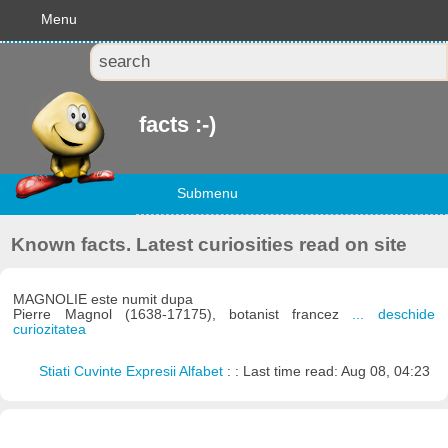
Menu
facts :-)
Submenu
Known facts. Latest curiosities read on site
MAGNOLIE este numit dupa
Pierre Magnol (1638-17175), botanist francez
... deschide
curiozitatea
Stiati Cuvinte Expresii Alfabet
: : Last time read: Aug 08, 04:23