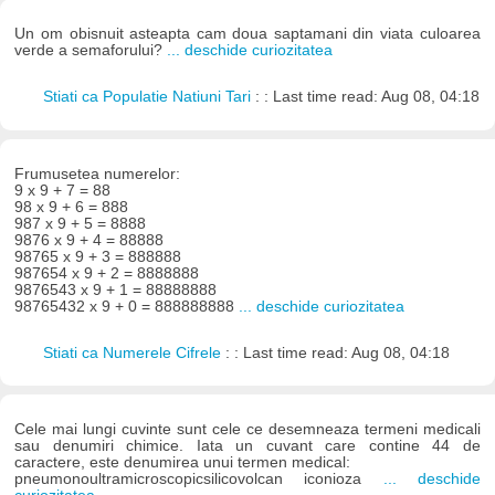
Un om obisnuit asteapta cam doua saptamani din viata culoarea
verde a semaforului?
... deschide curiozitatea
Stiati ca Populatie Natiuni Tari
: : Last time read: Aug 08, 04:18
Frumusetea numerelor:
9 x 9 + 7 = 88
98 x 9 + 6 = 888
987 x 9 + 5 = 8888
9876 x 9 + 4 = 88888
98765 x 9 + 3 = 888888
987654 x 9 + 2 = 8888888
9876543 x 9 + 1 = 88888888
98765432 x 9 + 0 = 888888888
... deschide curiozitatea
Stiati ca Numerele Cifrele
: : Last time read: Aug 08, 04:18
Cele mai lungi cuvinte sunt cele ce desemneaza termeni medicali
sau denumiri chimice. Iata un cuvant care contine 44 de
caractere, este denumirea unui termen medical:
pneumonoultramicroscopicsilicovolcan iconioza
... deschide