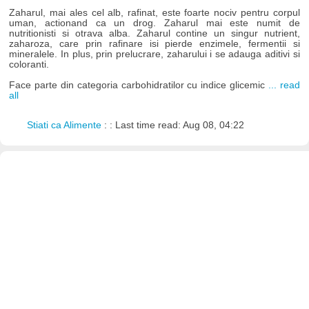
Zaharul, mai ales cel alb, rafinat, este foarte nociv pentru corpul
uman, actionand ca un drog. Zaharul mai este numit de
nutritionisti si otrava alba. Zaharul contine un singur nutrient,
zaharoza, care prin rafinare isi pierde enzimele, fermentii si
mineralele. In plus, prin prelucrare, zaharului i se adauga aditivi si
coloranti.
Face parte din categoria carbohidratilor cu indice glicemic
... read
all
Stiati ca Alimente
: : Last time read: Aug 08, 04:22